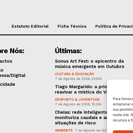
Estatuto Editorial
Ficha Técnica
Política de Privac
re Nós:
Últimas:
actos
Sonus Art Fest: o epicentro da
música emergente em Outubro
ão
CULTURA & EDUCAÇÃO
essa/Digital
7 de Agosto de 2026, 21:00h
icidade
Tiago Margarido: a prioridade “é
reavivar a mística do Vitória”
Para fornec
DESPORTO & JUVENTUDE
armazenar e
7 de Agosto de 2026, 15:24h
nos permiti
Cheias: rede inteligente de sensor
neste site. 
monitoriza caudais e antecipa
recursos e 
situações de risco
AMBIENTE
7 de Agosto de 2026, 12:19h