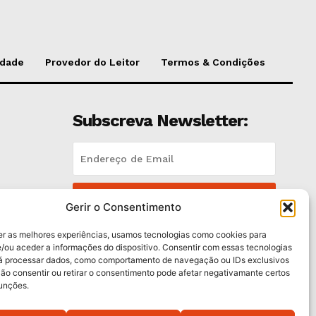
idade
Provedor do Leitor
Termos & Condições
Subscreva Newsletter:
QUERO ADERIR
Gerir o Consentimento
Li e aceito a
Política de Privacidade
.
er as melhores experiências, usamos tecnologias como cookies para
/ou aceder a informações do dispositivo. Consentir com essas tecnologias
rá processar dados, como comportamento de navegação ou IDs exclusivos
es
Não consentir ou retirar o consentimento pode afetar negativamante certos
funções.