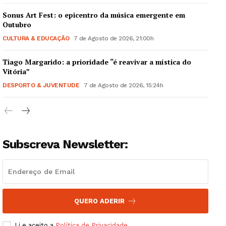
Sonus Art Fest: o epicentro da música emergente em
Outubro
CULTURA & EDUCAÇÃO
7 de Agosto de 2026, 21:00h
Tiago Margarido: a prioridade “é reavivar a mística do
Guimarães, agora!
Vitória”
DESPORTO & JUVENTUDE
7 de Agosto de 2026, 15:24h
SUBSCREVA JÁ!
Subscreva Newsletter:
Institucional
Artigos
Edição Digital
Europa
QUERO ADERIR
Grande Entrevista
Li e aceito a
Política de Privacidade
.