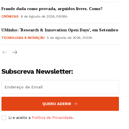
Fraude dada como provada, arguidos livres. Como?
CRÓNICAS
6 de Agosto de 2026, 09:58h
UMinho: ‘Research & Innovation Open Days’, em Setembro
Guimarães, agora!
TECNOLOGIA & INOVAÇÃO
5 de Agosto de 2026, 21:00h
SUBSCREVA JÁ!
Subscreva Newsletter:
Institucional
Artigos
Edição Digital
QUERO ADERIR
Europa
Grande Entrevista
Li e aceito a
Política de Privacidade
.
Publicidade