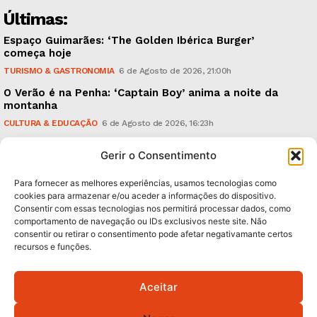
Últimas:
Espaço Guimarães: ‘The Golden Ibérica Burger’
começa hoje
TURISMO & GASTRONOMIA
6 de Agosto de 2026, 21:00h
O Verão é na Penha: ‘Captain Boy’ anima a noite da
montanha
CULTURA & EDUCAÇÃO
6 de Agosto de 2026, 16:23h
900 anos: “Nada do que vinha de trás foi colocado
Gerir o Consentimento
em causa”, garante Ricardo Araújo
POLÍTICA
6 de Agosto de 2026, 13:03h
Para fornecer as melhores experiências, usamos tecnologias como
cookies para armazenar e/ou aceder a informações do dispositivo.
Consentir com essas tecnologias nos permitirá processar dados, como
Subscreva Newsletter:
comportamento de navegação ou IDs exclusivos neste site. Não
consentir ou retirar o consentimento pode afetar negativamante certos
recursos e funções.
Aceitar
QUERO ADERIR