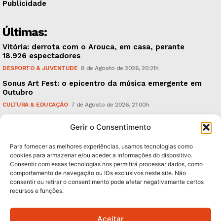
Publicidade
Últimas:
Vitória: derrota com o Arouca, em casa, perante
18.926 espectadores
DESPORTO & JUVENTUDE
8 de Agosto de 2026, 20:21h
Sonus Art Fest: o epicentro da música emergente em
Outubro
CULTURA & EDUCAÇÃO
7 de Agosto de 2026, 21:00h
Tiago Margarido: a prioridade “é reavivar a mística
Gerir o Consentimento
do Vitória”
DESPORTO & JUVENTUDE
7 de Agosto de 2026, 15:24h
Para fornecer as melhores experiências, usamos tecnologias como
cookies para armazenar e/ou aceder a informações do dispositivo.
Consentir com essas tecnologias nos permitirá processar dados, como
Subscreva Newsletter:
comportamento de navegação ou IDs exclusivos neste site. Não
consentir ou retirar o consentimento pode afetar negativamante certos
recursos e funções.
Aceitar