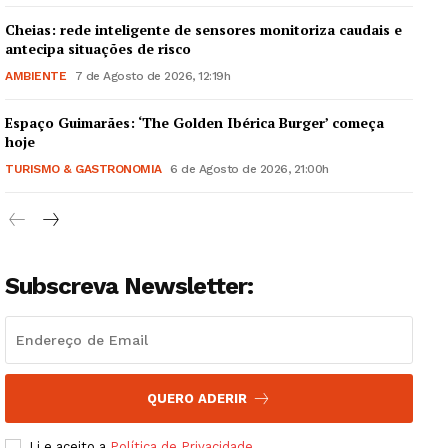
Cheias: rede inteligente de sensores monitoriza caudais e
antecipa situações de risco
AMBIENTE
7 de Agosto de 2026, 12:19h
Espaço Guimarães: ‘The Golden Ibérica Burger’ começa
Guimarães, agora!
hoje
TURISMO & GASTRONOMIA
6 de Agosto de 2026, 21:00h
SUBSCREVA JÁ!
Subscreva Newsletter:
Institucional
Artigos
Edição Digital
Europa
QUERO ADERIR
Grande Entrevista
Li e aceito a
Política de Privacidade
.