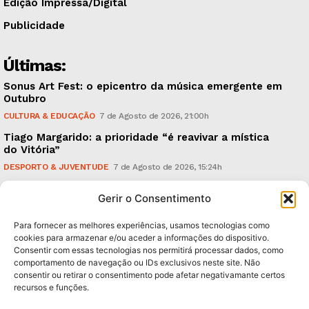
Edição Impressa/Digital
Publicidade
Últimas:
Sonus Art Fest: o epicentro da música emergente em
Outubro
CULTURA & EDUCAÇÃO
7 de Agosto de 2026, 21:00h
Tiago Margarido: a prioridade “é reavivar a mística
do Vitória”
DESPORTO & JUVENTUDE
7 de Agosto de 2026, 15:24h
Cheias: rede inteligente de sensores monitoriza
Gerir o Consentimento
caudais e antecipa situações de risco
AMBIENTE
7 de Agosto de 2026, 12:19h
Para fornecer as melhores experiências, usamos tecnologias como
cookies para armazenar e/ou aceder a informações do dispositivo.
Consentir com essas tecnologias nos permitirá processar dados, como
Subscreva Newsletter:
comportamento de navegação ou IDs exclusivos neste site. Não
consentir ou retirar o consentimento pode afetar negativamante certos
recursos e funções.