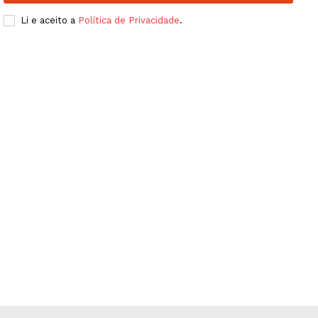
Publicidade
Li e aceito a
Política de Privacidade
.
Quero ser Assinante