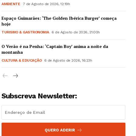
AMBIENTE
7 de Agosto de 2026, 12:19h
Espaço Guimarães: ‘The Golden Ibérica Burger’ começa
hoje
TURISMO & GASTRONOMIA
6 de Agosto de 2026, 21:00h
Guimarães, agora!
O Verão é na Penha: ‘Captain Boy’ anima a noite da
montanha
SUBSCREVA JÁ!
CULTURA & EDUCAÇÃO
6 de Agosto de 2026, 16:23h
Institucional
Subscreva Newsletter:
Artigos
Edição Digital
Europa
QUERO ADERIR
Grande Entrevista