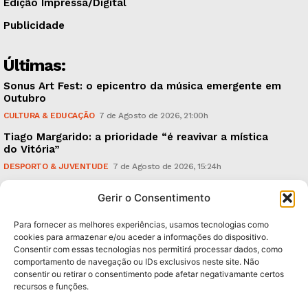
Edição Impressa/Digital
Publicidade
Últimas:
Sonus Art Fest: o epicentro da música emergente em
Outubro
CULTURA & EDUCAÇÃO
7 de Agosto de 2026, 21:00h
Tiago Margarido: a prioridade “é reavivar a mística
do Vitória”
DESPORTO & JUVENTUDE
7 de Agosto de 2026, 15:24h
Cheias: rede inteligente de sensores monitoriza
Gerir o Consentimento
caudais e antecipa situações de risco
AMBIENTE
7 de Agosto de 2026, 12:19h
Para fornecer as melhores experiências, usamos tecnologias como
cookies para armazenar e/ou aceder a informações do dispositivo.
Consentir com essas tecnologias nos permitirá processar dados, como
Subscreva Newsletter:
comportamento de navegação ou IDs exclusivos neste site. Não
consentir ou retirar o consentimento pode afetar negativamante certos
recursos e funções.