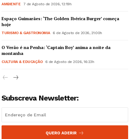
AMBIENTE
7 de Agosto de 2026, 12:19h
Espaço Guimarães: ‘The Golden Ibérica Burger’ começa
hoje
TURISMO & GASTRONOMIA
6 de Agosto de 2026, 21:00h
Guimarães, agora!
O Verão é na Penha: ‘Captain Boy’ anima a noite da
montanha
SUBSCREVA JÁ!
CULTURA & EDUCAÇÃO
6 de Agosto de 2026, 16:23h
Institucional
Subscreva Newsletter:
Artigos
Edição Digital
Europa
QUERO ADERIR
Grande Entrevista