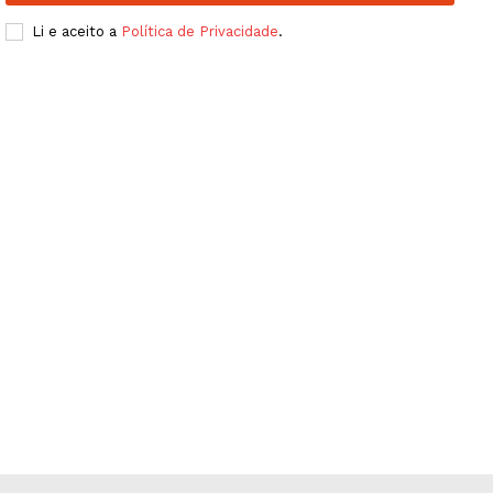
Publicidade
Li e aceito a
Política de Privacidade
.
Quero ser Assinante