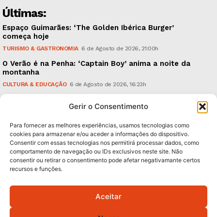
Últimas:
Espaço Guimarães: ‘The Golden Ibérica Burger’
começa hoje
TURISMO & GASTRONOMIA
6 de Agosto de 2026, 21:00h
O Verão é na Penha: ‘Captain Boy’ anima a noite da
montanha
CULTURA & EDUCAÇÃO
6 de Agosto de 2026, 16:23h
900 anos: “Nada do que vinha de trás foi colocado
Gerir o Consentimento
em causa”, garante Ricardo Araújo
POLÍTICA
6 de Agosto de 2026, 13:03h
Para fornecer as melhores experiências, usamos tecnologias como
cookies para armazenar e/ou aceder a informações do dispositivo.
Consentir com essas tecnologias nos permitirá processar dados, como
Subscreva Newsletter:
comportamento de navegação ou IDs exclusivos neste site. Não
consentir ou retirar o consentimento pode afetar negativamante certos
recursos e funções.
Aceitar
QUERO ADERIR