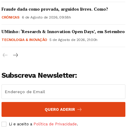
Fraude dada como provada, arguidos livres. Como?
CRÓNICAS
6 de Agosto de 2026, 09:58h
UMinho: ‘Research & Innovation Open Days’, em Setembro
Guimarães, agora!
TECNOLOGIA & INOVAÇÃO
5 de Agosto de 2026, 21:00h
SUBSCREVA JÁ!
Subscreva Newsletter:
Institucional
Artigos
Edição Digital
QUERO ADERIR
Europa
Grande Entrevista
Li e aceito a
Política de Privacidade
.
Publicidade