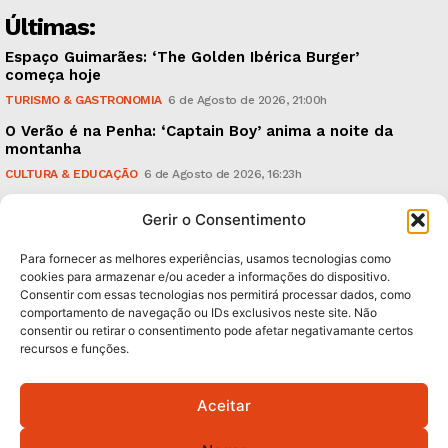
Últimas:
Espaço Guimarães: ‘The Golden Ibérica Burger’
começa hoje
TURISMO & GASTRONOMIA
6 de Agosto de 2026, 21:00h
O Verão é na Penha: ‘Captain Boy’ anima a noite da
montanha
CULTURA & EDUCAÇÃO
6 de Agosto de 2026, 16:23h
900 anos: “Nada do que vinha de trás foi colocado
Gerir o Consentimento
em causa”, garante Ricardo Araújo
POLÍTICA
6 de Agosto de 2026, 13:03h
Para fornecer as melhores experiências, usamos tecnologias como
cookies para armazenar e/ou aceder a informações do dispositivo.
Consentir com essas tecnologias nos permitirá processar dados, como
Subscreva Newsletter:
comportamento de navegação ou IDs exclusivos neste site. Não
consentir ou retirar o consentimento pode afetar negativamante certos
recursos e funções.
Aceitar
QUERO ADERIR