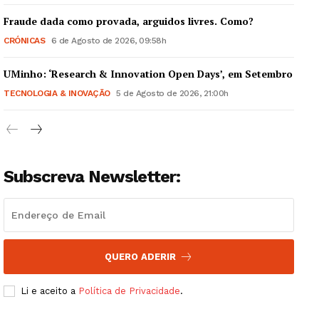
Fraude dada como provada, arguidos livres. Como?
CRÓNICAS
6 de Agosto de 2026, 09:58h
UMinho: ‘Research & Innovation Open Days’, em Setembro
Guimarães, agora!
TECNOLOGIA & INOVAÇÃO
5 de Agosto de 2026, 21:00h
SUBSCREVA JÁ!
Subscreva Newsletter:
Institucional
Artigos
Edição Digital
QUERO ADERIR
Europa
Grande Entrevista
Li e aceito a
Política de Privacidade
.
Publicidade