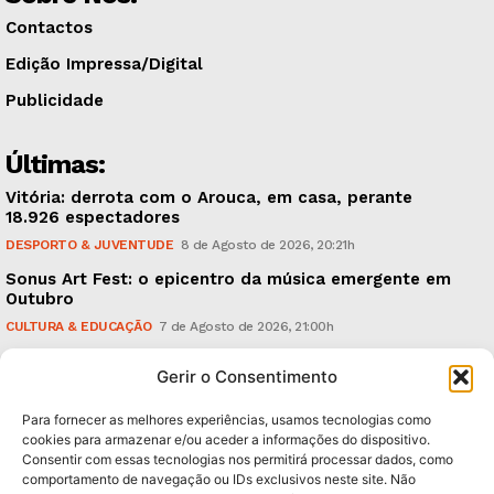
Contactos
Edição Impressa/Digital
Publicidade
Últimas:
Vitória: derrota com o Arouca, em casa, perante
18.926 espectadores
DESPORTO & JUVENTUDE
8 de Agosto de 2026, 20:21h
Sonus Art Fest: o epicentro da música emergente em
Outubro
CULTURA & EDUCAÇÃO
7 de Agosto de 2026, 21:00h
Tiago Margarido: a prioridade “é reavivar a mística
Gerir o Consentimento
do Vitória”
DESPORTO & JUVENTUDE
7 de Agosto de 2026, 15:24h
Para fornecer as melhores experiências, usamos tecnologias como
cookies para armazenar e/ou aceder a informações do dispositivo.
Consentir com essas tecnologias nos permitirá processar dados, como
Subscreva Newsletter:
comportamento de navegação ou IDs exclusivos neste site. Não