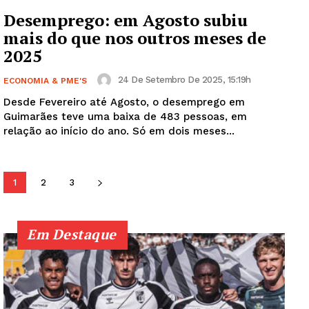
SUBSCREVA JÁ!
Desemprego: em Agosto subiu
mais do que nos outros meses de
2025
Institucional
24 De Setembro De 2025, 15:19h
ECONOMIA & PME'S
Desde Fevereiro até Agosto, o desemprego em
Artigos
Guimarães teve uma baixa de 483 pessoas, em
Edição Digital
relação ao início do ano. Só em dois meses...
Europa
Grande Entrevista
1
2
3
Publicidade
Quero ser Assinante
Em Destaque