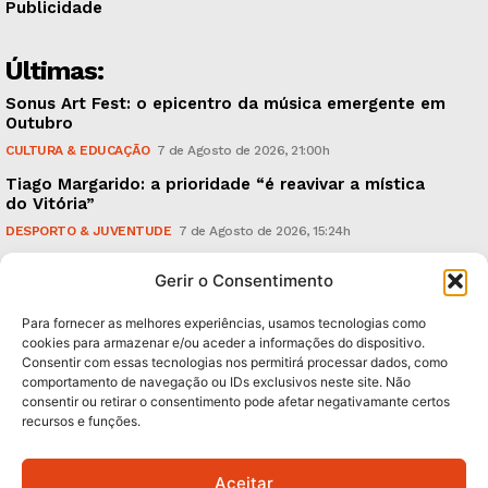
Publicidade
Últimas:
Sonus Art Fest: o epicentro da música emergente em
Outubro
CULTURA & EDUCAÇÃO
7 de Agosto de 2026, 21:00h
Tiago Margarido: a prioridade “é reavivar a mística
do Vitória”
DESPORTO & JUVENTUDE
7 de Agosto de 2026, 15:24h
Cheias: rede inteligente de sensores monitoriza
Gerir o Consentimento
caudais e antecipa situações de risco
AMBIENTE
7 de Agosto de 2026, 12:19h
Para fornecer as melhores experiências, usamos tecnologias como
cookies para armazenar e/ou aceder a informações do dispositivo.
Consentir com essas tecnologias nos permitirá processar dados, como
Subscreva Newsletter:
comportamento de navegação ou IDs exclusivos neste site. Não
consentir ou retirar o consentimento pode afetar negativamante certos
recursos e funções.
Aceitar