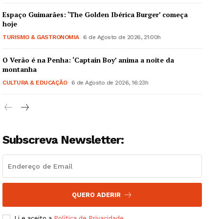
Espaço Guimarães: ‘The Golden Ibérica Burger’ começa
hoje
TURISMO & GASTRONOMIA
6 de Agosto de 2026, 21:00h
O Verão é na Penha: ‘Captain Boy’ anima a noite da
Guimarães, agora!
montanha
CULTURA & EDUCAÇÃO
6 de Agosto de 2026, 16:23h
SUBSCREVA JÁ!
Subscreva Newsletter:
Institucional
Artigos
Edição Digital
Europa
QUERO ADERIR
Grande Entrevista
Li e aceito a
Política de Privacidade
.