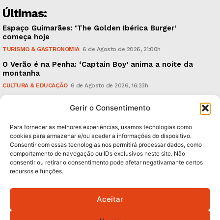
Últimas:
Espaço Guimarães: ‘The Golden Ibérica Burger’
começa hoje
TURISMO & GASTRONOMIA
6 de Agosto de 2026, 21:00h
O Verão é na Penha: ‘Captain Boy’ anima a noite da
montanha
CULTURA & EDUCAÇÃO
6 de Agosto de 2026, 16:23h
900 anos: “Nada do que vinha de trás foi colocado
Gerir o Consentimento
em causa”, garante Ricardo Araújo
POLÍTICA
6 de Agosto de 2026, 13:03h
Para fornecer as melhores experiências, usamos tecnologias como
cookies para armazenar e/ou aceder a informações do dispositivo.
Consentir com essas tecnologias nos permitirá processar dados, como
Subscreva Newsletter:
comportamento de navegação ou IDs exclusivos neste site. Não
consentir ou retirar o consentimento pode afetar negativamante certos
recursos e funções.
Aceitar
QUERO ADERIR