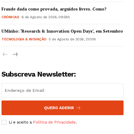
Fraude dada como provada, arguidos livres. Como?
CRÓNICAS
6 de Agosto de 2026, 09:58h
UMinho: ‘Research & Innovation Open Days’, em Setembro
Guimarães, agora!
TECNOLOGIA & INOVAÇÃO
5 de Agosto de 2026, 21:00h
SUBSCREVA JÁ!
Subscreva Newsletter:
Institucional
Artigos
Edição Digital
QUERO ADERIR
Europa
Grande Entrevista
Li e aceito a
Política de Privacidade
.
Publicidade