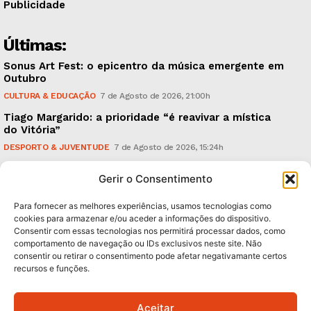
Publicidade
Últimas:
Sonus Art Fest: o epicentro da música emergente em
Outubro
CULTURA & EDUCAÇÃO
7 de Agosto de 2026, 21:00h
Tiago Margarido: a prioridade “é reavivar a mística
do Vitória”
DESPORTO & JUVENTUDE
7 de Agosto de 2026, 15:24h
Cheias: rede inteligente de sensores monitoriza
Gerir o Consentimento
caudais e antecipa situações de risco
AMBIENTE
7 de Agosto de 2026, 12:19h
Para fornecer as melhores experiências, usamos tecnologias como
cookies para armazenar e/ou aceder a informações do dispositivo.
Consentir com essas tecnologias nos permitirá processar dados, como
Subscreva Newsletter:
comportamento de navegação ou IDs exclusivos neste site. Não
consentir ou retirar o consentimento pode afetar negativamante certos
recursos e funções.
Aceitar