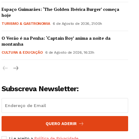
Espaço Guimarães: ‘The Golden Ibérica Burger’ começa
hoje
TURISMO & GASTRONOMIA
6 de Agosto de 2026, 21:00h
O Verão é na Penha: ‘Captain Boy’ anima a noite da
Guimarães, agora!
montanha
CULTURA & EDUCAÇÃO
6 de Agosto de 2026, 16:23h
SUBSCREVA JÁ!
Subscreva Newsletter:
Institucional
Artigos
Edição Digital
Europa
QUERO ADERIR
Grande Entrevista
Li e aceito a
Política de Privacidade
.