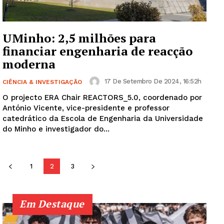
SUBSCREVA JÁ!
UMinho: 2,5 milhões para
financiar engenharia de reacção
moderna
Institucional
17 De Setembro De 2024, 16:52h
CIÊNCIA & INVESTIGAÇÃO
Artigos
O projecto ERA Chair REACTORS_5.0, coordenado por
António Vicente, vice-presidente e professor
Edição Digital
catedrático da Escola de Engenharia da Universidade
Europa
do Minho e investigador do...
Grande Entrevista
Publicidade
1
2
3
Quero ser Assinante
Em Destaque