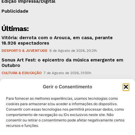
Edição Impressa/Digital
Publicidade
Últimas:
Vitória: derrota com o Arouca, em casa, perante
18.926 espectadores
DESPORTO & JUVENTUDE
8 de Agosto de 2026, 20:21h
Sonus Art Fest: o epicentro da música emergente em
Outubro
CULTURA & EDUCAÇÃO
7 de Agosto de 2026, 21:00h
Tiago Margarido: a prioridade “é reavivar a mística
Gerir o Consentimento
do Vitória”
DESPORTO & JUVENTUDE
7 de Agosto de 2026, 15:24h
Para fornecer as melhores experiências, usamos tecnologias como
cookies para armazenar e/ou aceder a informações do dispositivo.
Consentir com essas tecnologias nos permitirá processar dados, como
Subscreva Newsletter:
comportamento de navegação ou IDs exclusivos neste site. Não
consentir ou retirar o consentimento pode afetar negativamante certos
recursos e funções.