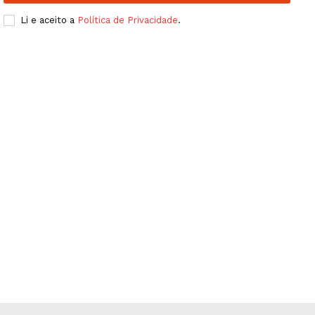
Publicidade
Li e aceito a
Política de Privacidade
.
Quero ser Assinante