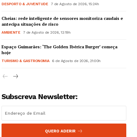
DESPORTO & JUVENTUDE
7 de Agosto de 2026, 15:24h
Cheias: rede inteligente de sensores monitoriza caudais e
antecipa situações de risco
AMBIENTE
7 de Agosto de 2026, 12:19h
Guimarães, agora!
Espaço Guimarães: ‘The Golden Ibérica Burger’ começa
hoje
SUBSCREVA JÁ!
TURISMO & GASTRONOMIA
6 de Agosto de 2026, 21:00h
Institucional
Subscreva Newsletter:
Artigos
Edição Digital
Europa
QUERO ADERIR
Grande Entrevista