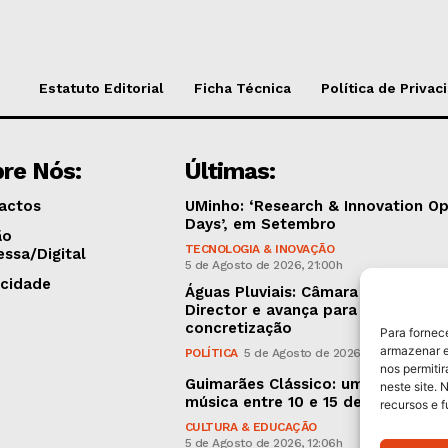
Estatuto Editorial
Ficha Técnica
Política de Privac
re Nós:
Últimas:
actos
UMinho: ‘Research & Innovation O
Days’, em Setembro
ão
TECNOLOGIA & INOVAÇÃO
essa/Digital
5 de Agosto de 2026, 21:00h
icidade
Águas Pluviais: Câmara aprovou P
Director e avança para a sua
concretização
Para fornec
armazenar e
POLÍTICA
5 de Agosto de 2026, 15:36h
nos permiti
Guimarães Clássico: um festival d
neste site. 
música entre 10 e 15 de Agosto
recursos e 
CULTURA & EDUCAÇÃO
5 de Agosto de 2026, 12:06h