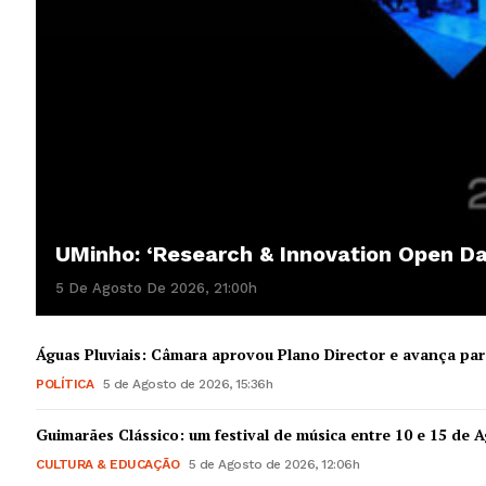
UMinho: ‘Research & Innovation Open D
5 De Agosto De 2026, 21:00h
Águas Pluviais: Câmara aprovou Plano Director e avança par
POLÍTICA
5 de Agosto de 2026, 15:36h
Guimarães Clássico: um festival de música entre 10 e 15 de 
CULTURA & EDUCAÇÃO
5 de Agosto de 2026, 12:06h