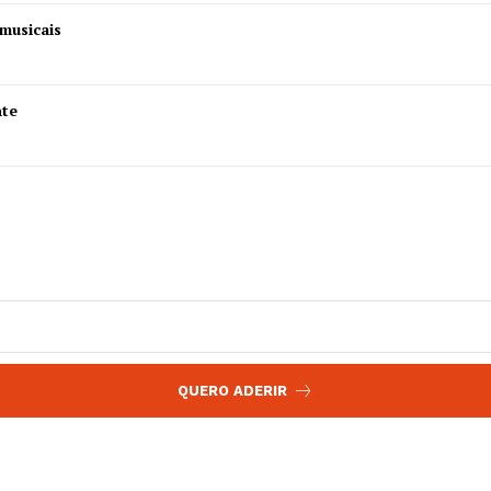
 agora!
musicais
Edição Digital
Europa
A JÁ!
Grande Entrevista
nte
Publicidade
Quero ser Assinante
QUERO ADERIR