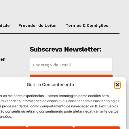
idade
Provedor do Leitor
Termos & Condições
Subscreva Newsletter:
pen
QUERO ADERIR
lano
Gerir o Consentimento
Li e aceito a
Política de Privacidade
.
er as melhores experiências, usamos tecnologias como cookies para
/ou aceder a informações do dispositivo. Consentir com essas tecnologias
rá processar dados, como comportamento de navegação ou IDs exclusivos
e
Não consentir ou retirar o consentimento pode afetar negativamante certos
funções.