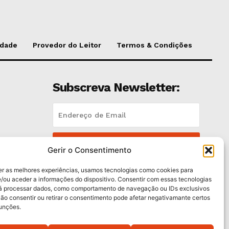
idade
Provedor do Leitor
Termos & Condições
Subscreva Newsletter:
QUERO ADERIR
Gerir o Consentimento
Li e aceito a
Política de Privacidade
.
er as melhores experiências, usamos tecnologias como cookies para
/ou aceder a informações do dispositivo. Consentir com essas tecnologias
rá processar dados, como comportamento de navegação ou IDs exclusivos
trás
Não consentir ou retirar o consentimento pode afetar negativamante certos
funções.