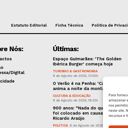
Estatuto Editorial
Ficha Técnica
Política de Privac
re Nós:
Últimas:
actos
Espaço Guimarães: ‘The Golden
Ibérica Burger’ começa hoje
ão
TURISMO & GASTRONOMIA
essa/Digital
6 de Agosto de 2026, 21:00h
icidade
O Verão é na Penha: ‘Captain Boy’
anima a noite da montanha
Para fornec
CULTURA & EDUCAÇÃO
armazenar e
6 de Agosto de 2026, 16:23h
nos permiti
900 anos: “Nada do que vinha de 
neste site. 
foi colocado em causa”, garante
recursos e 
Ricardo Araújo
POLÍTICA
6 de Agosto de 2026, 13:03h