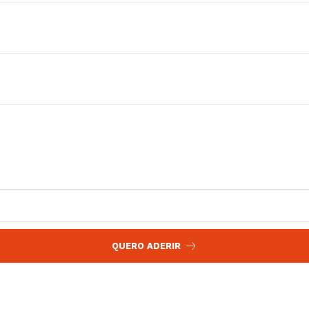
 agora!
Edição Digital
Europa
A JÁ!
Grande Entrevista
Publicidade
Quero ser Assinante
QUERO ADERIR