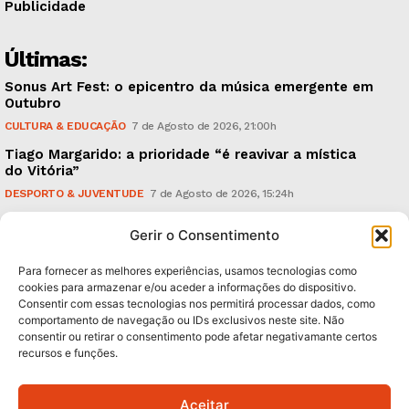
Publicidade
Últimas:
Sonus Art Fest: o epicentro da música emergente em
Outubro
CULTURA & EDUCAÇÃO
7 de Agosto de 2026, 21:00h
Tiago Margarido: a prioridade “é reavivar a mística
do Vitória”
DESPORTO & JUVENTUDE
7 de Agosto de 2026, 15:24h
Cheias: rede inteligente de sensores monitoriza
Gerir o Consentimento
caudais e antecipa situações de risco
AMBIENTE
7 de Agosto de 2026, 12:19h
Para fornecer as melhores experiências, usamos tecnologias como
cookies para armazenar e/ou aceder a informações do dispositivo.
Consentir com essas tecnologias nos permitirá processar dados, como
Subscreva Newsletter:
comportamento de navegação ou IDs exclusivos neste site. Não
consentir ou retirar o consentimento pode afetar negativamante certos
recursos e funções.
Aceitar