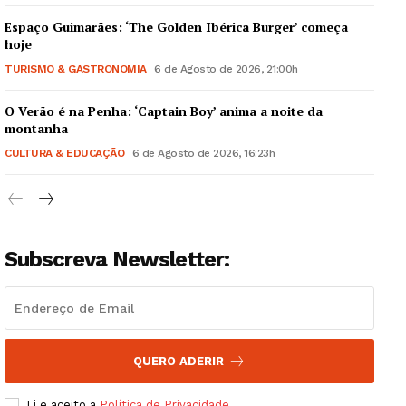
Espaço Guimarães: ‘The Golden Ibérica Burger’ começa
hoje
TURISMO & GASTRONOMIA
6 de Agosto de 2026, 21:00h
O Verão é na Penha: ‘Captain Boy’ anima a noite da
Guimarães, agora!
montanha
CULTURA & EDUCAÇÃO
6 de Agosto de 2026, 16:23h
SUBSCREVA JÁ!
Subscreva Newsletter:
Institucional
Artigos
Edição Digital
Europa
QUERO ADERIR
Grande Entrevista
Li e aceito a
Política de Privacidade
.