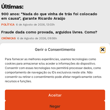
Últimas:
900 anos: “Nada do que vinha de trás foi colocado
em causa”, garante Ricardo Araújo
POLÍTICA
6 de Agosto de 2026, 13:03h
Fraude dada como provada, arguidos livres. Como?
CRÓNICAS
6 de Agosto de 2026, 09:58h
UMinho: ‘Research & Innovation Open Days’, em
Gerir o Consentimento
Setembro
TECNOLOGIA & INOVAÇÃO
5 de Agosto de 2026, 21:00h
Para fornecer as melhores experiências, usamos tecnologias como
cookies para armazenar e/ou aceder a informações do dispositivo.
Consentir com essas tecnologias nos permitirá processar dados, como
Subscreva Newsletter:
comportamento de navegação ou IDs exclusivos neste site. Não
consentir ou retirar o consentimento pode afetar negativamante certos
recursos e funções.
Aceitar
QUERO ADERIR
Negar
Li e aceito a
Política de Privacidade
.