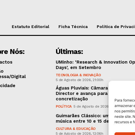
Estatuto Editorial
Ficha Técnica
Política de Privac
re Nós:
Últimas:
actos
UMinho: ‘Research & Innovation O
Days’, em Setembro
ão
TECNOLOGIA & INOVAÇÃO
essa/Digital
5 de Agosto de 2026, 21:00h
icidade
Águas Pluviais: Câmara aprovou P
Director e avança para a sua
concretização
Para fornec
armazenar e
POLÍTICA
5 de Agosto de 2026, 15:36h
nos permiti
Guimarães Clássico: um festival d
neste site. 
música entre 10 e 15 de Agosto
recursos e 
CULTURA & EDUCAÇÃO
5 de Agosto de 2026, 12:06h