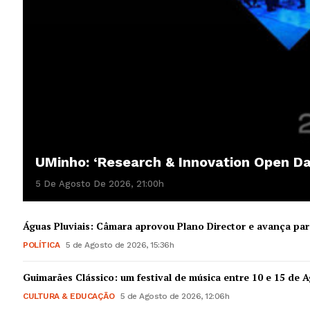
UMinho: ‘Research & Innovation Open D
5 De Agosto De 2026, 21:00h
Águas Pluviais: Câmara aprovou Plano Director e avança par
POLÍTICA
5 de Agosto de 2026, 15:36h
Guimarães Clássico: um festival de música entre 10 e 15 de 
CULTURA & EDUCAÇÃO
5 de Agosto de 2026, 12:06h