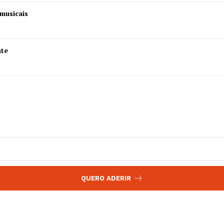
 agora!
musicais
Edição Digital
Europa
A JÁ!
Grande Entrevista
nte
Publicidade
Quero ser Assinante
QUERO ADERIR