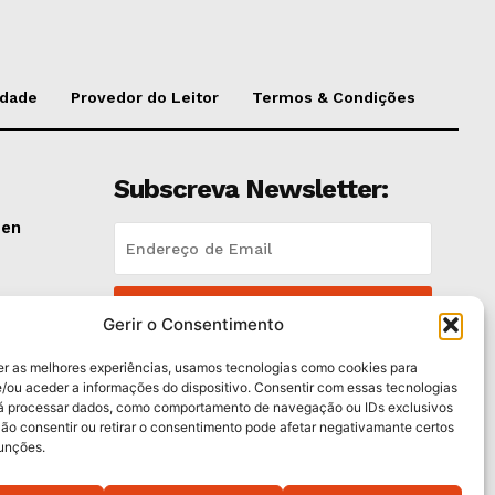
idade
Provedor do Leitor
Termos & Condições
Subscreva Newsletter:
pen
QUERO ADERIR
lano
Gerir o Consentimento
Li e aceito a
Política de Privacidade
.
er as melhores experiências, usamos tecnologias como cookies para
/ou aceder a informações do dispositivo. Consentir com essas tecnologias
rá processar dados, como comportamento de navegação ou IDs exclusivos
e
Não consentir ou retirar o consentimento pode afetar negativamante certos
funções.