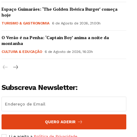
Espaço Guimarães: ‘The Golden Ibérica Burger’ começa
hoje
TURISMO & GASTRONOMIA
6 de Agosto de 2026, 21:00h
O Verão é na Penha: ‘Captain Boy’ anima a noite da
Guimarães, agora!
montanha
CULTURA & EDUCAÇÃO
6 de Agosto de 2026, 16:23h
SUBSCREVA JÁ!
Subscreva Newsletter:
Institucional
Artigos
Edição Digital
Europa
QUERO ADERIR
Grande Entrevista
Li e aceito a
Política de Privacidade
.