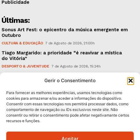
Publicidade
Últimas:
Sonus Art Fest: o epicentro da música emergente em
Outubro
CULTURA & EDUCAÇÃO
7 de Agosto de 2026, 21:00h
Tiago Margarido: a prioridade “é reavivar a mística
do Vitória”
DESPORTO & JUVENTUDE
7 de Agosto de 2026, 15:24h
Cheias: rede inteligente de sensores monitoriza
Gerir o Consentimento
caudais e antecipa situações de risco
AMBIENTE
7 de Agosto de 2026, 12:19h
Para fornecer as melhores experiências, usamos tecnologias como
cookies para armazenar e/ou aceder a informações do dispositivo.
Consentir com essas tecnologias nos permitirá processar dados, como
Subscreva Newsletter:
comportamento de navegação ou IDs exclusivos neste site. Não
consentir ou retirar o consentimento pode afetar negativamante certos
recursos e funções.
Aceitar