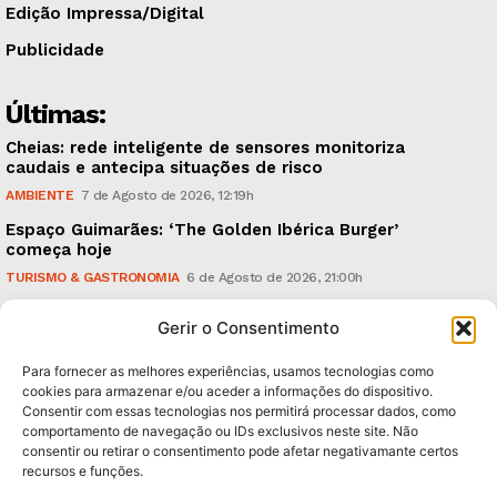
Edição Impressa/Digital
Publicidade
Últimas:
Cheias: rede inteligente de sensores monitoriza
caudais e antecipa situações de risco
AMBIENTE
7 de Agosto de 2026, 12:19h
Espaço Guimarães: ‘The Golden Ibérica Burger’
começa hoje
TURISMO & GASTRONOMIA
6 de Agosto de 2026, 21:00h
O Verão é na Penha: ‘Captain Boy’ anima a noite da
Gerir o Consentimento
montanha
CULTURA & EDUCAÇÃO
6 de Agosto de 2026, 16:23h
Para fornecer as melhores experiências, usamos tecnologias como
cookies para armazenar e/ou aceder a informações do dispositivo.
Consentir com essas tecnologias nos permitirá processar dados, como
Subscreva Newsletter:
comportamento de navegação ou IDs exclusivos neste site. Não
consentir ou retirar o consentimento pode afetar negativamante certos
recursos e funções.