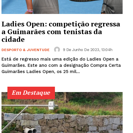
Ladies Open: competição regressa
a Guimarães com tenistas da
cidade
Guimarães, agora!
9 De Junho De 2023, 13:04h
DESPORTO & JUVENTUDE
Está de regresso mais uma edição do Ladies Open a
SUBSCREVA JÁ!
Guimarães. Este ano com a designação Compra Certa
Guimarães Ladies Open, os 25 mil...
Institucional
Em Destaque
Artigos
Edição Digital
Europa
Grande Entrevista