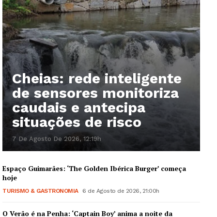
Publicidade
Quero ser Assinante
Cheias: rede inteligente
de sensores monitoriza
caudais e antecipa
situações de risco
7 De Agosto De 2026, 12:19h
Espaço Guimarães: ‘The Golden Ibérica Burger’ começa
hoje
TURISMO & GASTRONOMIA
6 de Agosto de 2026, 21:00h
O Verão é na Penha: ‘Captain Boy’ anima a noite da