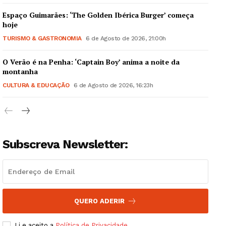
Espaço Guimarães: ‘The Golden Ibérica Burger’ começa
hoje
TURISMO & GASTRONOMIA
6 de Agosto de 2026, 21:00h
O Verão é na Penha: ‘Captain Boy’ anima a noite da
Guimarães, agora!
montanha
CULTURA & EDUCAÇÃO
6 de Agosto de 2026, 16:23h
SUBSCREVA JÁ!
Subscreva Newsletter:
Institucional
Artigos
Edição Digital
Europa
QUERO ADERIR
Grande Entrevista
Li e aceito a
Política de Privacidade
.