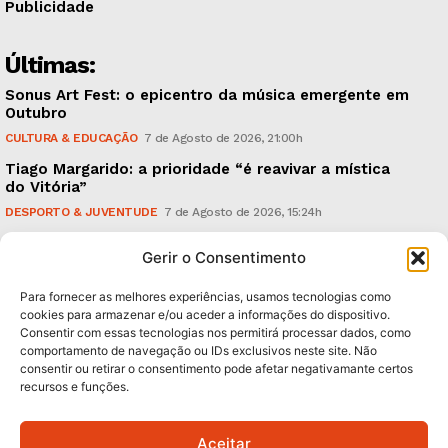
Publicidade
Últimas:
Sonus Art Fest: o epicentro da música emergente em
Outubro
CULTURA & EDUCAÇÃO
7 de Agosto de 2026, 21:00h
Tiago Margarido: a prioridade “é reavivar a mística
do Vitória”
DESPORTO & JUVENTUDE
7 de Agosto de 2026, 15:24h
Cheias: rede inteligente de sensores monitoriza
Gerir o Consentimento
caudais e antecipa situações de risco
AMBIENTE
7 de Agosto de 2026, 12:19h
Para fornecer as melhores experiências, usamos tecnologias como
cookies para armazenar e/ou aceder a informações do dispositivo.
Consentir com essas tecnologias nos permitirá processar dados, como
Subscreva Newsletter:
comportamento de navegação ou IDs exclusivos neste site. Não
consentir ou retirar o consentimento pode afetar negativamante certos
recursos e funções.
Aceitar