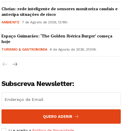
Cheias: rede inteligente de sensores monitoriza caudais e
antecipa situações de risco
AMBIENTE
7 de Agosto de 2026, 12:19h
Espaço Guimarães: ‘The Golden Ibérica Burger’ começa
Guimarães, agora!
hoje
TURISMO & GASTRONOMIA
6 de Agosto de 2026, 21:00h
SUBSCREVA JÁ!
Subscreva Newsletter:
Institucional
Artigos
Edição Digital
Europa
QUERO ADERIR
Grande Entrevista
Li e aceito a
Política de Privacidade
.