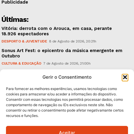
Publicidade
Últimas:
Vitória: derrota com o Arouca, em casa, perante
18.926 espectadores
DESPORTO & JUVENTUDE
8 de Agosto de 2026, 20:21h
Sonus Art Fest: o epicentro da música emergente em
Outubro
CULTURA & EDUCAÇÃO
7 de Agosto de 2026, 21:00h
Tiago Margarido: a prioridade “é reavivar a mística
Gerir o Consentimento
do Vitória”
DESPORTO & JUVENTUDE
7 de Agosto de 2026, 15:24h
Para fornecer as melhores experiências, usamos tecnologias como
cookies para armazenar e/ou aceder a informações do dispositivo.
Consentir com essas tecnologias nos permitirá processar dados, como
Subscreva Newsletter:
comportamento de navegação ou IDs exclusivos neste site. Não
consentir ou retirar o consentimento pode afetar negativamante certos
recursos e funções.
Aceitar