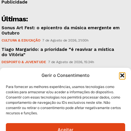
Publicidade
Últimas:
Sonus Art Fest: o epicentro da música emergente em
Outubro
CULTURA & EDUCAÇÃO
7 de Agosto de 2026, 21:00h
Tiago Margarido: a prioridade “é reavivar a mística
do Vitória”
DESPORTO & JUVENTUDE
7 de Agosto de 2026, 15:24h
Cheias: rede inteligente de sensores monitoriza
Gerir o Consentimento
caudais e antecipa situações de risco
AMBIENTE
7 de Agosto de 2026, 12:19h
Para fornecer as melhores experiências, usamos tecnologias como
cookies para armazenar e/ou aceder a informações do dispositivo.
Consentir com essas tecnologias nos permitirá processar dados, como
Subscreva Newsletter:
comportamento de navegação ou IDs exclusivos neste site. Não
consentir ou retirar o consentimento pode afetar negativamante certos
recursos e funções.
Aceitar