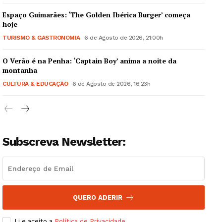
Espaço Guimarães: ‘The Golden Ibérica Burger’ começa
hoje
TURISMO & GASTRONOMIA
6 de Agosto de 2026, 21:00h
O Verão é na Penha: ‘Captain Boy’ anima a noite da
Guimarães, agora!
montanha
CULTURA & EDUCAÇÃO
6 de Agosto de 2026, 16:23h
SUBSCREVA JÁ!
Subscreva Newsletter:
Institucional
Artigos
Edição Digital
Europa
QUERO ADERIR
Grande Entrevista
Li e aceito a
Política de Privacidade
.