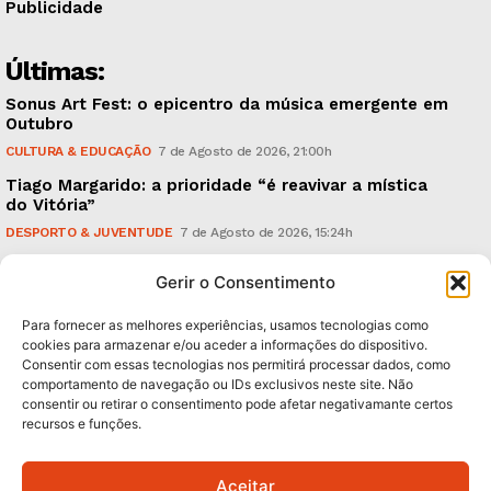
Publicidade
Últimas:
Sonus Art Fest: o epicentro da música emergente em
Outubro
CULTURA & EDUCAÇÃO
7 de Agosto de 2026, 21:00h
Tiago Margarido: a prioridade “é reavivar a mística
do Vitória”
DESPORTO & JUVENTUDE
7 de Agosto de 2026, 15:24h
Cheias: rede inteligente de sensores monitoriza
Gerir o Consentimento
caudais e antecipa situações de risco
AMBIENTE
7 de Agosto de 2026, 12:19h
Para fornecer as melhores experiências, usamos tecnologias como
cookies para armazenar e/ou aceder a informações do dispositivo.
Consentir com essas tecnologias nos permitirá processar dados, como
Subscreva Newsletter:
comportamento de navegação ou IDs exclusivos neste site. Não
consentir ou retirar o consentimento pode afetar negativamante certos
recursos e funções.
Aceitar