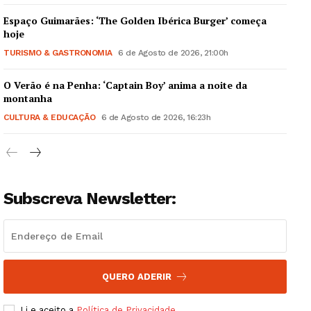
Espaço Guimarães: ‘The Golden Ibérica Burger’ começa
hoje
TURISMO & GASTRONOMIA
6 de Agosto de 2026, 21:00h
O Verão é na Penha: ‘Captain Boy’ anima a noite da
Guimarães, agora!
montanha
CULTURA & EDUCAÇÃO
6 de Agosto de 2026, 16:23h
SUBSCREVA JÁ!
Subscreva Newsletter:
Institucional
Artigos
Edição Digital
Europa
QUERO ADERIR
Grande Entrevista
Li e aceito a
Política de Privacidade
.