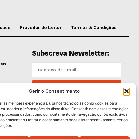
idade
Provedor do Leitor
Termos & Condições
Subscreva Newsletter:
pen
QUERO ADERIR
lano
Gerir o Consentimento
Li e aceito a
Política de Privacidade
.
er as melhores experiências, usamos tecnologias como cookies para
/ou aceder a informações do dispositivo. Consentir com essas tecnologias
rá processar dados, como comportamento de navegação ou IDs exclusivos
e
Não consentir ou retirar o consentimento pode afetar negativamante certos
funções.