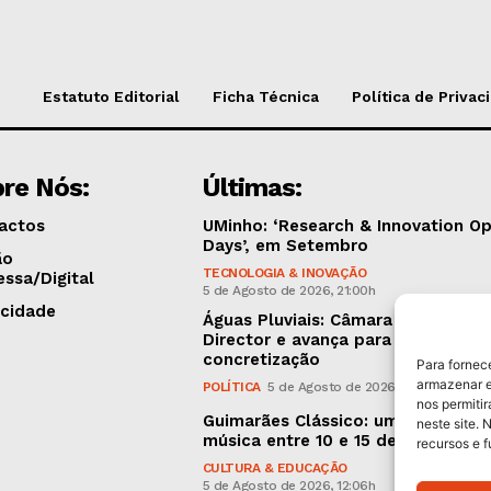
Estatuto Editorial
Ficha Técnica
Política de Privac
re Nós:
Últimas:
actos
UMinho: ‘Research & Innovation O
Days’, em Setembro
ão
TECNOLOGIA & INOVAÇÃO
essa/Digital
5 de Agosto de 2026, 21:00h
icidade
Águas Pluviais: Câmara aprovou P
Director e avança para a sua
concretização
Para fornec
armazenar e
POLÍTICA
5 de Agosto de 2026, 15:36h
nos permiti
Guimarães Clássico: um festival d
neste site. 
música entre 10 e 15 de Agosto
recursos e 
CULTURA & EDUCAÇÃO
5 de Agosto de 2026, 12:06h