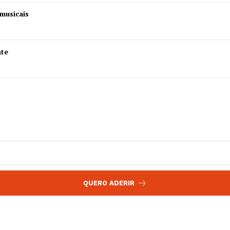
 agora!
musicais
Edição Digital
Europa
A JÁ!
Grande Entrevista
nte
Publicidade
Quero ser Assinante
QUERO ADERIR