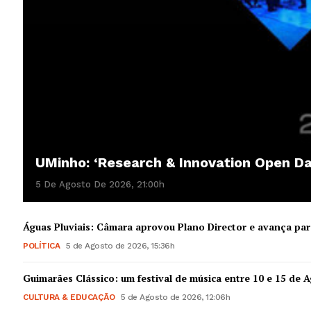
UMinho: ‘Research & Innovation Open D
5 De Agosto De 2026, 21:00h
Águas Pluviais: Câmara aprovou Plano Director e avança par
POLÍTICA
5 de Agosto de 2026, 15:36h
Guimarães Clássico: um festival de música entre 10 e 15 de 
CULTURA & EDUCAÇÃO
5 de Agosto de 2026, 12:06h