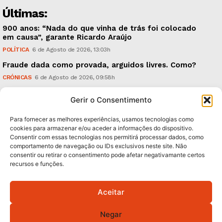
Últimas:
900 anos: “Nada do que vinha de trás foi colocado
em causa”, garante Ricardo Araújo
POLÍTICA
6 de Agosto de 2026, 13:03h
Fraude dada como provada, arguidos livres. Como?
CRÓNICAS
6 de Agosto de 2026, 09:58h
UMinho: ‘Research & Innovation Open Days’, em
Gerir o Consentimento
Setembro
TECNOLOGIA & INOVAÇÃO
5 de Agosto de 2026, 21:00h
Para fornecer as melhores experiências, usamos tecnologias como
cookies para armazenar e/ou aceder a informações do dispositivo.
Consentir com essas tecnologias nos permitirá processar dados, como
Subscreva Newsletter:
comportamento de navegação ou IDs exclusivos neste site. Não
consentir ou retirar o consentimento pode afetar negativamante certos
recursos e funções.
Aceitar
QUERO ADERIR
Negar
Li e aceito a
Política de Privacidade
.