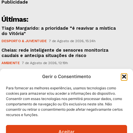
Publicidade
Últimas:
Tiago Margarido: a prioridade “é reavivar a mística
do Vitória”
DESPORTO & JUVENTUDE
7 de Agosto de 2026, 15:24h
Cheias: rede inteligente de sensores monitoriza
caudais e antecipa situações de risco
AMBIENTE
7 de Agosto de 2026, 12:19h
Espaço Guimarães: ‘The Golden Ibérica Burger’
Gerir o Consentimento
começa hoje
TURISMO & GASTRONOMIA
6 de Agosto de 2026, 21:00h
Para fornecer as melhores experiências, usamos tecnologias como
cookies para armazenar e/ou aceder a informações do dispositivo.
Consentir com essas tecnologias nos permitirá processar dados, como
Subscreva Newsletter:
comportamento de navegação ou IDs exclusivos neste site. Não
consentir ou retirar o consentimento pode afetar negativamante certos
recursos e funções.
Aceitar