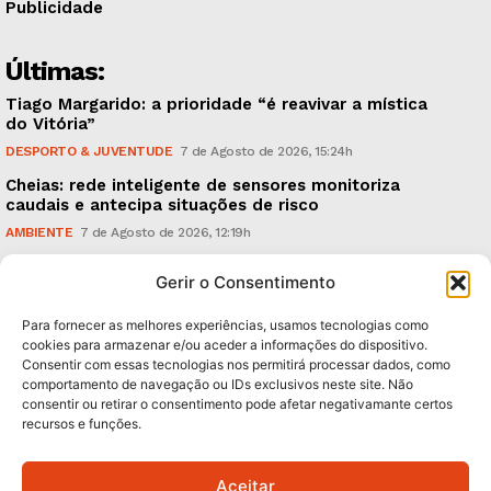
Publicidade
Últimas:
Tiago Margarido: a prioridade “é reavivar a mística
do Vitória”
DESPORTO & JUVENTUDE
7 de Agosto de 2026, 15:24h
Cheias: rede inteligente de sensores monitoriza
caudais e antecipa situações de risco
AMBIENTE
7 de Agosto de 2026, 12:19h
Espaço Guimarães: ‘The Golden Ibérica Burger’
Gerir o Consentimento
começa hoje
TURISMO & GASTRONOMIA
6 de Agosto de 2026, 21:00h
Para fornecer as melhores experiências, usamos tecnologias como
cookies para armazenar e/ou aceder a informações do dispositivo.
Consentir com essas tecnologias nos permitirá processar dados, como
Subscreva Newsletter:
comportamento de navegação ou IDs exclusivos neste site. Não
consentir ou retirar o consentimento pode afetar negativamante certos
recursos e funções.
Aceitar