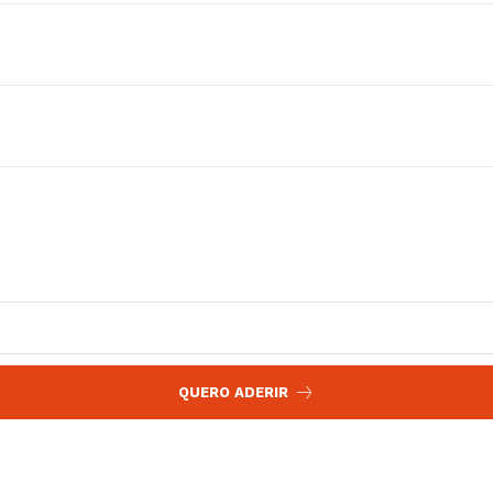
 agora!
Edição Digital
Europa
A JÁ!
Grande Entrevista
Publicidade
Quero ser Assinante
QUERO ADERIR