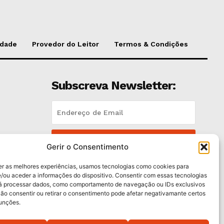
idade
Provedor do Leitor
Termos & Condições
Subscreva Newsletter:
QUERO ADERIR
Gerir o Consentimento
Li e aceito a
Política de Privacidade
.
er as melhores experiências, usamos tecnologias como cookies para
/ou aceder a informações do dispositivo. Consentir com essas tecnologias
rá processar dados, como comportamento de navegação ou IDs exclusivos
trás
Não consentir ou retirar o consentimento pode afetar negativamante certos
funções.