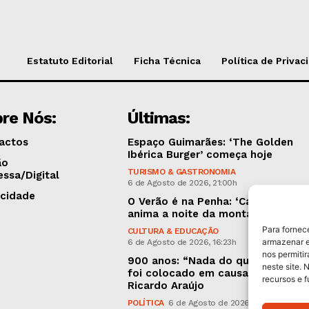
Estatuto Editorial
Ficha Técnica
Política de Privac
re Nós:
Últimas:
actos
Espaço Guimarães: ‘The Golden
Ibérica Burger’ começa hoje
ão
TURISMO & GASTRONOMIA
essa/Digital
6 de Agosto de 2026, 21:00h
icidade
O Verão é na Penha: ‘Captain Boy’
anima a noite da montanha
Para fornec
CULTURA & EDUCAÇÃO
armazenar e
6 de Agosto de 2026, 16:23h
nos permiti
900 anos: “Nada do que vinha de 
neste site. 
foi colocado em causa”, garante
recursos e 
Ricardo Araújo
POLÍTICA
6 de Agosto de 2026, 13:03h