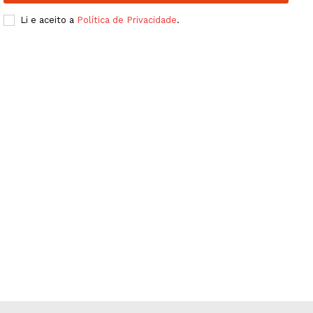
Publicidade
Li e aceito a
Política de Privacidade
.
Quero ser Assinante