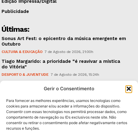
Edição Impressa/Digital
Publicidade
Últimas:
Sonus Art Fest: o epicentro da música emergente em
Outubro
CULTURA & EDUCAÇÃO
7 de Agosto de 2026, 21:00h
Tiago Margarido: a prioridade “é reavivar a mística
do Vitória”
DESPORTO & JUVENTUDE
7 de Agosto de 2026, 15:24h
Cheias: rede inteligente de sensores monitoriza
Gerir o Consentimento
caudais e antecipa situações de risco
AMBIENTE
7 de Agosto de 2026, 12:19h
Para fornecer as melhores experiências, usamos tecnologias como
cookies para armazenar e/ou aceder a informações do dispositivo.
Consentir com essas tecnologias nos permitirá processar dados, como
Subscreva Newsletter:
comportamento de navegação ou IDs exclusivos neste site. Não
consentir ou retirar o consentimento pode afetar negativamante certos
recursos e funções.