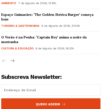
AMBIENTE
7 de Agosto de 2026, 12:19h
Espaço Guimarães: ‘The Golden Ibérica Burger’ começa
hoje
TURISMO & GASTRONOMIA
6 de Agosto de 2026, 21:00h
Guimarães, agora!
O Verão é na Penha: ‘Captain Boy’ anima a noite da
montanha
SUBSCREVA JÁ!
CULTURA & EDUCAÇÃO
6 de Agosto de 2026, 16:23h
Institucional
Subscreva Newsletter:
Artigos
Edição Digital
Europa
QUERO ADERIR
Grande Entrevista