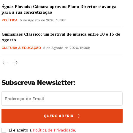
Águas Pluviais: Câmara aprovou Plano Director e avança
para a sua concretização
POLÍTICA
5 de Agosto de 2026, 15:36h
Guimarães Clássico: um festival de música entre 10 e 15 de
Guimarães, agora!
Agosto
CULTURA & EDUCAÇÃO
5 de Agosto de 2026, 12:06h
SUBSCREVA JÁ!
Institucional
Subscreva Newsletter:
Artigos
Edição Digital
Europa
QUERO ADERIR
Grande Entrevista
Li e aceito a
Política de Privacidade
.
Publicidade