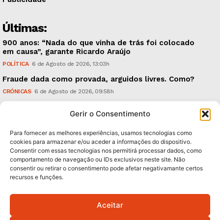
Últimas:
900 anos: “Nada do que vinha de trás foi colocado
em causa”, garante Ricardo Araújo
POLÍTICA
6 de Agosto de 2026, 13:03h
Fraude dada como provada, arguidos livres. Como?
CRÓNICAS
6 de Agosto de 2026, 09:58h
UMinho: ‘Research & Innovation Open Days’, em
Gerir o Consentimento
Setembro
TECNOLOGIA & INOVAÇÃO
5 de Agosto de 2026, 21:00h
Para fornecer as melhores experiências, usamos tecnologias como
cookies para armazenar e/ou aceder a informações do dispositivo.
Consentir com essas tecnologias nos permitirá processar dados, como
Subscreva Newsletter:
comportamento de navegação ou IDs exclusivos neste site. Não
consentir ou retirar o consentimento pode afetar negativamante certos
recursos e funções.
Aceitar
QUERO ADERIR