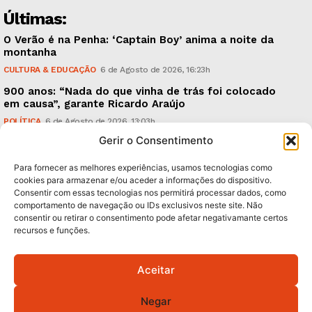
Últimas:
O Verão é na Penha: ‘Captain Boy’ anima a noite da
montanha
CULTURA & EDUCAÇÃO
6 de Agosto de 2026, 16:23h
900 anos: “Nada do que vinha de trás foi colocado
em causa”, garante Ricardo Araújo
POLÍTICA
6 de Agosto de 2026, 13:03h
Gerir o Consentimento
Fraude dada como provada, arguidos livres. Como?
CRÓNICAS
6 de Agosto de 2026, 09:58h
Para fornecer as melhores experiências, usamos tecnologias como
cookies para armazenar e/ou aceder a informações do dispositivo.
Consentir com essas tecnologias nos permitirá processar dados, como
Subscreva Newsletter:
comportamento de navegação ou IDs exclusivos neste site. Não
consentir ou retirar o consentimento pode afetar negativamante certos
recursos e funções.
Aceitar
QUERO ADERIR
Negar
Li e aceito a
Política de Privacidade
.