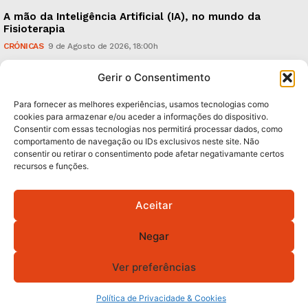
A mão da Inteligência Artificial (IA), no mundo da
Fisioterapia
CRÓNICAS
9 de Agosto de 2026, 18:00h
Vitória: derrota com o Arouca, em casa, perante
Gerir o Consentimento
18.926 espectadores
DESPORTO & JUVENTUDE
8 de Agosto de 2026, 20:21h
Para fornecer as melhores experiências, usamos tecnologias como
cookies para armazenar e/ou aceder a informações do dispositivo.
Consentir com essas tecnologias nos permitirá processar dados, como
Subscreva Newsletter:
comportamento de navegação ou IDs exclusivos neste site. Não
consentir ou retirar o consentimento pode afetar negativamante certos
recursos e funções.
Aceitar
QUERO ADERIR
Negar
Li e aceito a
Política de Privacidade
.
Ver preferências
Política de Privacidade & Cookies
© 2026 GA! Todos os direitos reservados.