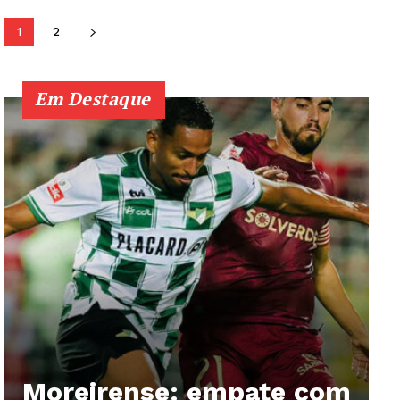
1
2
Em Destaque
Moreirense: empate com