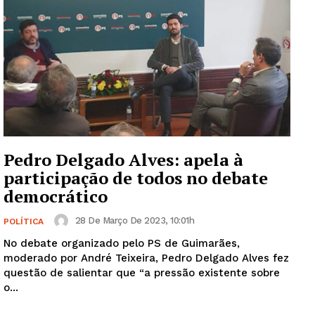
Guimarães, agora!
SUBSCREVA JÁ!
Institucional
Pedro Delgado Alves: apela à
participação de todos no debate
Artigos
democrático
Edição Digital
28 De Março De 2023, 10:01h
POLÍTICA
Europa
No debate organizado pelo PS de Guimarães,
Grande Entrevista
moderado por André Teixeira, Pedro Delgado Alves fez
Publicidade
questão de salientar que “a pressão existente sobre
o...
Quero ser Assinante