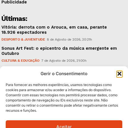
Publicidade
Últimas:
Vitória: derrota com o Arouca, em casa, perante
18.926 espectadores
DESPORTO & JUVENTUDE
8 de Agosto de 2026, 20:21h
Sonus Art Fest: o epicentro da música emergente em
Outubro
CULTURA & EDUCAÇÃO
7 de Agosto de 2026, 21:00h
Tiago Margarido: a prioridade “é reavivar a mística
Gerir o Consentimento
do Vitória”
DESPORTO & JUVENTUDE
7 de Agosto de 2026, 15:24h
Para fornecer as melhores experiências, usamos tecnologias como
cookies para armazenar e/ou aceder a informações do dispositivo.
Consentir com essas tecnologias nos permitirá processar dados, como
Subscreva Newsletter:
comportamento de navegação ou IDs exclusivos neste site. Não
consentir ou retirar o consentimento pode afetar negativamante certos
recursos e funções.
Aceitar