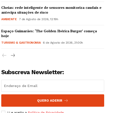
Cheias: rede inteligente de sensores monitoriza caudais e
antecipa situações de risco
AMBIENTE
7 de Agosto de 2026, 12:19h
Espaço Guimarães: ‘The Golden Ibérica Burger’ começa
Guimarães, agora!
hoje
TURISMO & GASTRONOMIA
6 de Agosto de 2026, 21:00h
SUBSCREVA JÁ!
Subscreva Newsletter:
Institucional
Artigos
Edição Digital
Europa
QUERO ADERIR
Grande Entrevista
Li e aceito a
Política de Privacidade
.