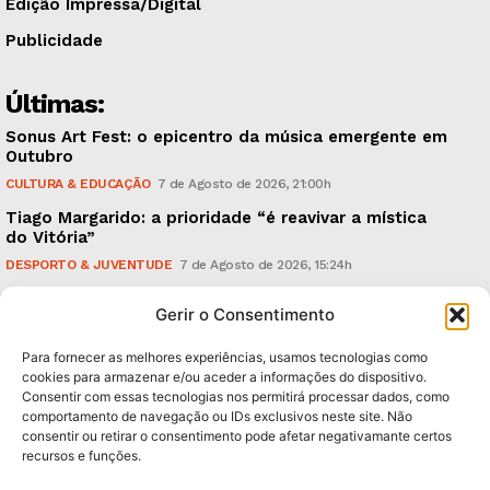
Edição Impressa/Digital
Publicidade
Últimas:
Sonus Art Fest: o epicentro da música emergente em
Outubro
CULTURA & EDUCAÇÃO
7 de Agosto de 2026, 21:00h
Tiago Margarido: a prioridade “é reavivar a mística
do Vitória”
DESPORTO & JUVENTUDE
7 de Agosto de 2026, 15:24h
Cheias: rede inteligente de sensores monitoriza
Gerir o Consentimento
caudais e antecipa situações de risco
AMBIENTE
7 de Agosto de 2026, 12:19h
Para fornecer as melhores experiências, usamos tecnologias como
cookies para armazenar e/ou aceder a informações do dispositivo.
Consentir com essas tecnologias nos permitirá processar dados, como
Subscreva Newsletter:
comportamento de navegação ou IDs exclusivos neste site. Não
consentir ou retirar o consentimento pode afetar negativamante certos
recursos e funções.