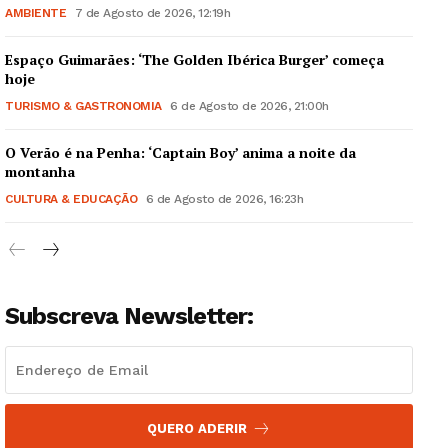
AMBIENTE
7 de Agosto de 2026, 12:19h
Espaço Guimarães: ‘The Golden Ibérica Burger’ começa
hoje
TURISMO & GASTRONOMIA
6 de Agosto de 2026, 21:00h
Guimarães, agora!
O Verão é na Penha: ‘Captain Boy’ anima a noite da
montanha
SUBSCREVA JÁ!
CULTURA & EDUCAÇÃO
6 de Agosto de 2026, 16:23h
Institucional
Subscreva Newsletter:
Artigos
Edição Digital
Europa
QUERO ADERIR
Grande Entrevista