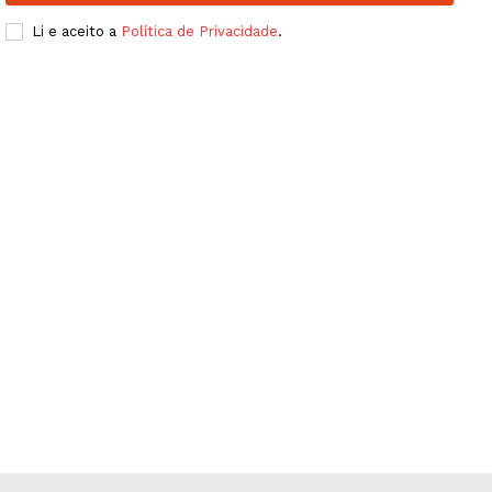
Publicidade
Li e aceito a
Política de Privacidade
.
Quero ser Assinante