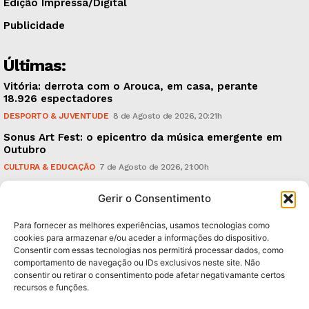
Edição Impressa/Digital
Publicidade
Últimas:
Vitória: derrota com o Arouca, em casa, perante
18.926 espectadores
DESPORTO & JUVENTUDE
8 de Agosto de 2026, 20:21h
Sonus Art Fest: o epicentro da música emergente em
Outubro
CULTURA & EDUCAÇÃO
7 de Agosto de 2026, 21:00h
Tiago Margarido: a prioridade “é reavivar a mística
Gerir o Consentimento
do Vitória”
DESPORTO & JUVENTUDE
7 de Agosto de 2026, 15:24h
Para fornecer as melhores experiências, usamos tecnologias como
cookies para armazenar e/ou aceder a informações do dispositivo.
Consentir com essas tecnologias nos permitirá processar dados, como
Subscreva Newsletter:
comportamento de navegação ou IDs exclusivos neste site. Não
consentir ou retirar o consentimento pode afetar negativamante certos
recursos e funções.