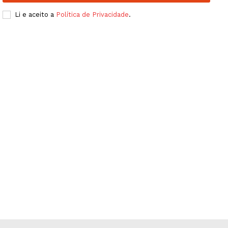
Publicidade
Li e aceito a
Política de Privacidade
.
Quero ser Assinante