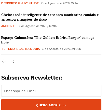
DESPORTO & JUVENTUDE
7 de Agosto de 2026, 15:24h
Cheias: rede inteligente de sensores monitoriza caudais e
antecipa situações de risco
AMBIENTE
7 de Agosto de 2026, 12:19h
Guimarães, agora!
Espaço Guimarães: ‘The Golden Ibérica Burger’ começa
hoje
SUBSCREVA JÁ!
TURISMO & GASTRONOMIA
6 de Agosto de 2026, 21:00h
Institucional
Subscreva Newsletter:
Artigos
Edição Digital
Europa
QUERO ADERIR
Grande Entrevista