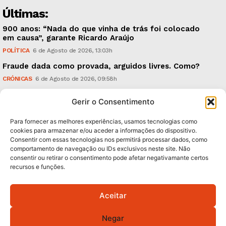
Últimas:
900 anos: “Nada do que vinha de trás foi colocado
em causa”, garante Ricardo Araújo
POLÍTICA
6 de Agosto de 2026, 13:03h
Fraude dada como provada, arguidos livres. Como?
CRÓNICAS
6 de Agosto de 2026, 09:58h
UMinho: ‘Research & Innovation Open Days’, em
Gerir o Consentimento
Setembro
TECNOLOGIA & INOVAÇÃO
5 de Agosto de 2026, 21:00h
Para fornecer as melhores experiências, usamos tecnologias como
cookies para armazenar e/ou aceder a informações do dispositivo.
Consentir com essas tecnologias nos permitirá processar dados, como
Subscreva Newsletter:
comportamento de navegação ou IDs exclusivos neste site. Não
consentir ou retirar o consentimento pode afetar negativamante certos
recursos e funções.
Aceitar
QUERO ADERIR
Negar
Li e aceito a
Política de Privacidade
.