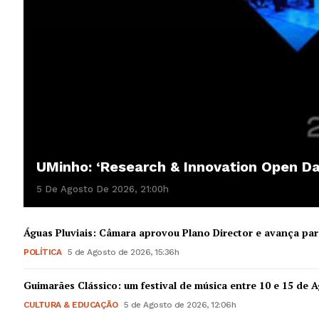
UMinho: ‘Research & Innovation Open D
5 De Agosto De 2026, 21:00h
Águas Pluviais: Câmara aprovou Plano Director e avança par
POLÍTICA
5 de Agosto de 2026, 15:36h
Guimarães Clássico: um festival de música entre 10 e 15 de 
CULTURA & EDUCAÇÃO
5 de Agosto de 2026, 12:06h