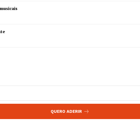
 agora!
musicais
Edição Digital
Europa
A JÁ!
Grande Entrevista
nte
Publicidade
Quero ser Assinante
QUERO ADERIR