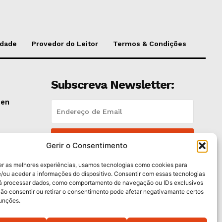
idade
Provedor do Leitor
Termos & Condições
Subscreva Newsletter:
pen
QUERO ADERIR
lano
Gerir o Consentimento
Li e aceito a
Política de Privacidade
.
er as melhores experiências, usamos tecnologias como cookies para
/ou aceder a informações do dispositivo. Consentir com essas tecnologias
rá processar dados, como comportamento de navegação ou IDs exclusivos
e
Não consentir ou retirar o consentimento pode afetar negativamante certos
funções.