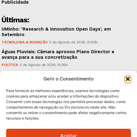
Publicidade
Últimas:
UMinho: ‘Research & Innovation Open Days’, em
Setembro
TECNOLOGIA & INOVAÇÃO
5 de Agosto de 2026, 21:00h
Águas Pluviais: Câmara aprovou Plano Director e
avança para a sua concretização
POLÍTICA
5 de Agosto de 2026, 15:36h
Guimarães Clássico: um festival de música entre 10 e
Gerir o Consentimento
15 de Agosto
CULTURA & EDUCAÇÃO
5 de Agosto de 2026, 12:06h
Para fornecer as melhores experiências, usamos tecnologias como
cookies para armazenar e/ou aceder a informações do dispositivo.
Consentir com essas tecnologias nos permitirá processar dados, como
Subscreva Newsletter:
comportamento de navegação ou IDs exclusivos neste site. Não
consentir ou retirar o consentimento pode afetar negativamante certos
recursos e funções.
Aceitar