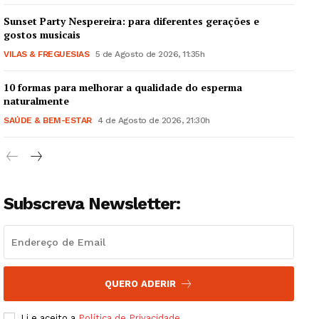
Sunset Party Nespereira: para diferentes gerações e
gostos musicais
VILAS & FREGUESIAS
5 de Agosto de 2026, 11:35h
10 formas para melhorar a qualidade do esperma
Guimarães, agora!
naturalmente
SAÚDE & BEM-ESTAR
4 de Agosto de 2026, 21:30h
SUBSCREVA JÁ!
Subscreva Newsletter:
Institucional
Artigos
Edição Digital
Europa
QUERO ADERIR
Grande Entrevista
Li e aceito a
Política de Privacidade
.