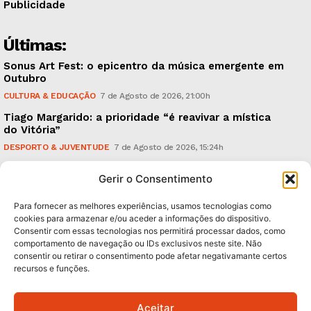
Publicidade
Últimas:
Sonus Art Fest: o epicentro da música emergente em
Outubro
CULTURA & EDUCAÇÃO
7 de Agosto de 2026, 21:00h
Tiago Margarido: a prioridade “é reavivar a mística
do Vitória”
DESPORTO & JUVENTUDE
7 de Agosto de 2026, 15:24h
Cheias: rede inteligente de sensores monitoriza
Gerir o Consentimento
caudais e antecipa situações de risco
AMBIENTE
7 de Agosto de 2026, 12:19h
Para fornecer as melhores experiências, usamos tecnologias como
cookies para armazenar e/ou aceder a informações do dispositivo.
Consentir com essas tecnologias nos permitirá processar dados, como
Subscreva Newsletter:
comportamento de navegação ou IDs exclusivos neste site. Não
consentir ou retirar o consentimento pode afetar negativamante certos
recursos e funções.
Aceitar