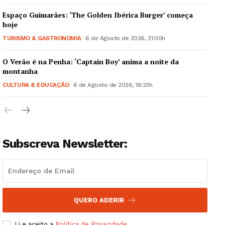
Espaço Guimarães: ‘The Golden Ibérica Burger’ começa
hoje
TURISMO & GASTRONOMIA
6 de Agosto de 2026, 21:00h
O Verão é na Penha: ‘Captain Boy’ anima a noite da
Guimarães, agora!
montanha
CULTURA & EDUCAÇÃO
6 de Agosto de 2026, 16:23h
SUBSCREVA JÁ!
Subscreva Newsletter:
Institucional
Artigos
Edição Digital
Europa
QUERO ADERIR
Grande Entrevista
Li e aceito a
Política de Privacidade
.