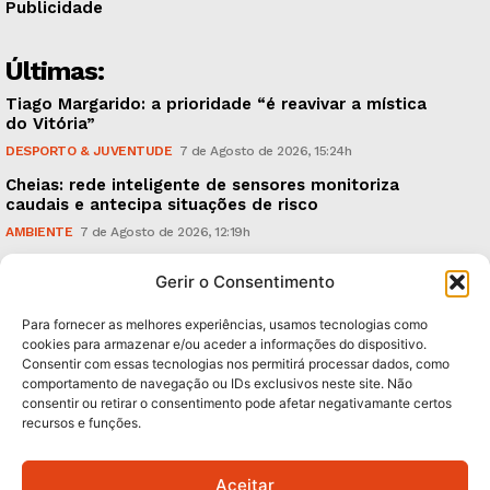
Publicidade
Últimas:
Tiago Margarido: a prioridade “é reavivar a mística
do Vitória”
DESPORTO & JUVENTUDE
7 de Agosto de 2026, 15:24h
Cheias: rede inteligente de sensores monitoriza
caudais e antecipa situações de risco
AMBIENTE
7 de Agosto de 2026, 12:19h
Espaço Guimarães: ‘The Golden Ibérica Burger’
Gerir o Consentimento
começa hoje
TURISMO & GASTRONOMIA
6 de Agosto de 2026, 21:00h
Para fornecer as melhores experiências, usamos tecnologias como
cookies para armazenar e/ou aceder a informações do dispositivo.
Consentir com essas tecnologias nos permitirá processar dados, como
Subscreva Newsletter:
comportamento de navegação ou IDs exclusivos neste site. Não
consentir ou retirar o consentimento pode afetar negativamante certos
recursos e funções.
Aceitar