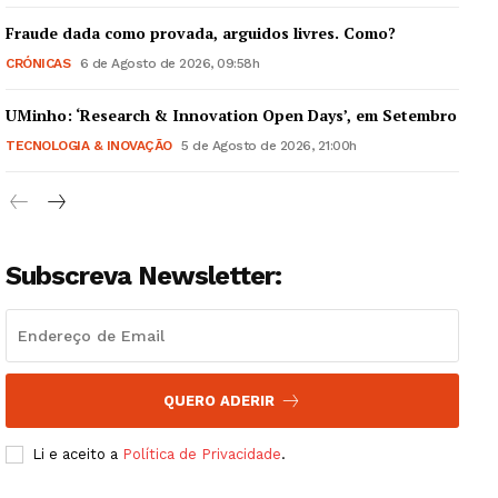
Fraude dada como provada, arguidos livres. Como?
CRÓNICAS
6 de Agosto de 2026, 09:58h
UMinho: ‘Research & Innovation Open Days’, em Setembro
Guimarães, agora!
TECNOLOGIA & INOVAÇÃO
5 de Agosto de 2026, 21:00h
SUBSCREVA JÁ!
Subscreva Newsletter:
Institucional
Artigos
Edição Digital
QUERO ADERIR
Europa
Grande Entrevista
Li e aceito a
Política de Privacidade
.
Publicidade