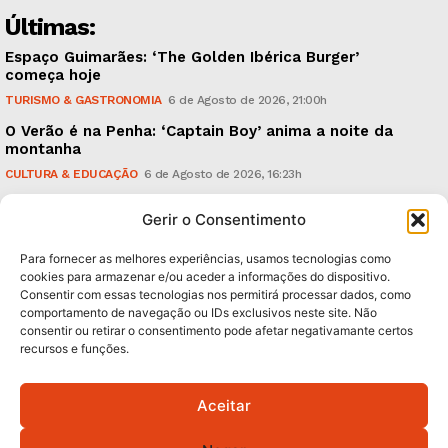
Últimas:
Espaço Guimarães: ‘The Golden Ibérica Burger’
começa hoje
TURISMO & GASTRONOMIA
6 de Agosto de 2026, 21:00h
O Verão é na Penha: ‘Captain Boy’ anima a noite da
montanha
CULTURA & EDUCAÇÃO
6 de Agosto de 2026, 16:23h
900 anos: “Nada do que vinha de trás foi colocado
Gerir o Consentimento
em causa”, garante Ricardo Araújo
POLÍTICA
6 de Agosto de 2026, 13:03h
Para fornecer as melhores experiências, usamos tecnologias como
cookies para armazenar e/ou aceder a informações do dispositivo.
Consentir com essas tecnologias nos permitirá processar dados, como
Subscreva Newsletter:
comportamento de navegação ou IDs exclusivos neste site. Não
consentir ou retirar o consentimento pode afetar negativamante certos
recursos e funções.
Aceitar
QUERO ADERIR