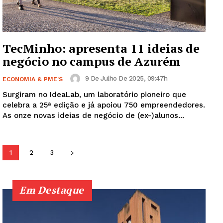
SUBSCREVA JÁ!
TecMinho: apresenta 11 ideias de
Institucional
negócio no campus de Azurém
Artigos
9 De Julho De 2025, 09:47h
ECONOMIA & PME'S
Edição Digital
Surgiram no IdeaLab, um laboratório pioneiro que
celebra a 25ª edição e já apoiou 750 empreendedores.
Europa
As onze novas ideias de negócio de (ex-)alunos...
Grande Entrevista
Publicidade
Quero ser Assinante
1
2
3
Em Destaque