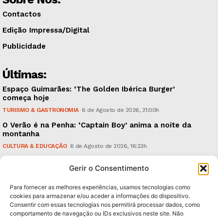
Contactos
Edição Impressa/Digital
Publicidade
Últimas:
Espaço Guimarães: ‘The Golden Ibérica Burger’
começa hoje
TURISMO & GASTRONOMIA
6 de Agosto de 2026, 21:00h
O Verão é na Penha: ‘Captain Boy’ anima a noite da
montanha
CULTURA & EDUCAÇÃO
6 de Agosto de 2026, 16:23h
900 anos: “Nada do que vinha de trás foi colocado
Gerir o Consentimento
em causa”, garante Ricardo Araújo
POLÍTICA
6 de Agosto de 2026, 13:03h
Para fornecer as melhores experiências, usamos tecnologias como
cookies para armazenar e/ou aceder a informações do dispositivo.
Consentir com essas tecnologias nos permitirá processar dados, como
Subscreva Newsletter:
comportamento de navegação ou IDs exclusivos neste site. Não