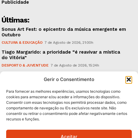
Publicidade
Últimas:
Sonus Art Fest: o epicentro da música emergente em
Outubro
CULTURA & EDUCAÇÃO
7 de Agosto de 2026, 21:00h
Tiago Margarido: a prioridade “é reavivar a mística
do Vitória”
DESPORTO & JUVENTUDE
7 de Agosto de 2026, 15:24h
Cheias: rede inteligente de sensores monitoriza
Gerir o Consentimento
caudais e antecipa situações de risco
AMBIENTE
7 de Agosto de 2026, 12:19h
Para fornecer as melhores experiências, usamos tecnologias como
cookies para armazenar e/ou aceder a informações do dispositivo.
Consentir com essas tecnologias nos permitirá processar dados, como
Subscreva Newsletter:
comportamento de navegação ou IDs exclusivos neste site. Não
consentir ou retirar o consentimento pode afetar negativamante certos
recursos e funções.
Aceitar