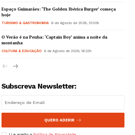
Espaço Guimarães: ‘The Golden Ibérica Burger’ começa
hoje
TURISMO & GASTRONOMIA
6 de Agosto de 2026, 21:00h
O Verão é na Penha: ‘Captain Boy’ anima a noite da
Guimarães, agora!
montanha
CULTURA & EDUCAÇÃO
6 de Agosto de 2026, 16:23h
SUBSCREVA JÁ!
Subscreva Newsletter:
Institucional
Artigos
Edição Digital
Europa
QUERO ADERIR
Grande Entrevista
Li e aceito a
Política de Privacidade
.