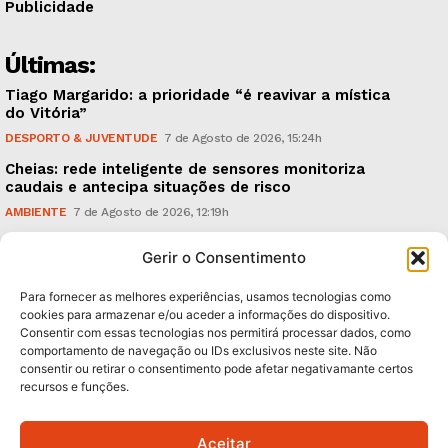
Publicidade
Últimas:
Tiago Margarido: a prioridade “é reavivar a mística
do Vitória”
DESPORTO & JUVENTUDE
7 de Agosto de 2026, 15:24h
Cheias: rede inteligente de sensores monitoriza
caudais e antecipa situações de risco
AMBIENTE
7 de Agosto de 2026, 12:19h
Espaço Guimarães: ‘The Golden Ibérica Burger’
Gerir o Consentimento
começa hoje
TURISMO & GASTRONOMIA
6 de Agosto de 2026, 21:00h
Para fornecer as melhores experiências, usamos tecnologias como
cookies para armazenar e/ou aceder a informações do dispositivo.
Consentir com essas tecnologias nos permitirá processar dados, como
Subscreva Newsletter:
comportamento de navegação ou IDs exclusivos neste site. Não
consentir ou retirar o consentimento pode afetar negativamante certos
recursos e funções.
Aceitar