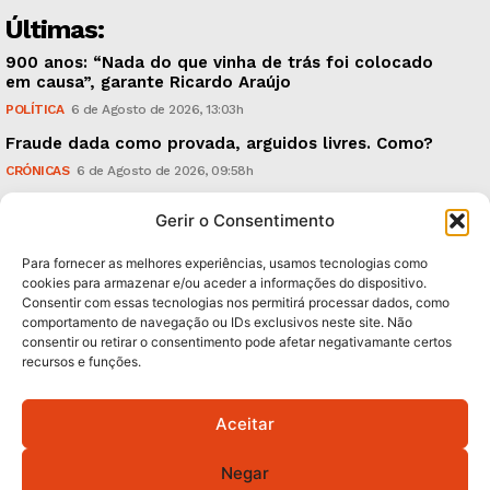
Últimas:
900 anos: “Nada do que vinha de trás foi colocado
em causa”, garante Ricardo Araújo
POLÍTICA
6 de Agosto de 2026, 13:03h
Fraude dada como provada, arguidos livres. Como?
CRÓNICAS
6 de Agosto de 2026, 09:58h
UMinho: ‘Research & Innovation Open Days’, em
Gerir o Consentimento
Setembro
TECNOLOGIA & INOVAÇÃO
5 de Agosto de 2026, 21:00h
Para fornecer as melhores experiências, usamos tecnologias como
cookies para armazenar e/ou aceder a informações do dispositivo.
Consentir com essas tecnologias nos permitirá processar dados, como
Subscreva Newsletter:
comportamento de navegação ou IDs exclusivos neste site. Não
consentir ou retirar o consentimento pode afetar negativamante certos
recursos e funções.
Aceitar
QUERO ADERIR
Negar
Li e aceito a
Política de Privacidade
.