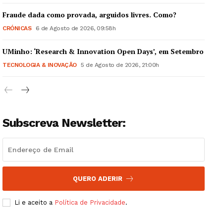
Fraude dada como provada, arguidos livres. Como?
CRÓNICAS
6 de Agosto de 2026, 09:58h
UMinho: ‘Research & Innovation Open Days’, em Setembro
Guimarães, agora!
TECNOLOGIA & INOVAÇÃO
5 de Agosto de 2026, 21:00h
SUBSCREVA JÁ!
Subscreva Newsletter:
Institucional
Artigos
Edição Digital
QUERO ADERIR
Europa
Grande Entrevista
Li e aceito a
Política de Privacidade
.
Publicidade