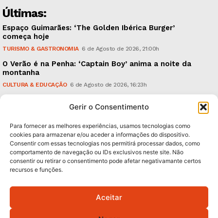
Últimas:
Espaço Guimarães: ‘The Golden Ibérica Burger’
começa hoje
TURISMO & GASTRONOMIA
6 de Agosto de 2026, 21:00h
O Verão é na Penha: ‘Captain Boy’ anima a noite da
montanha
CULTURA & EDUCAÇÃO
6 de Agosto de 2026, 16:23h
900 anos: “Nada do que vinha de trás foi colocado
Gerir o Consentimento
em causa”, garante Ricardo Araújo
POLÍTICA
6 de Agosto de 2026, 13:03h
Para fornecer as melhores experiências, usamos tecnologias como
cookies para armazenar e/ou aceder a informações do dispositivo.
Consentir com essas tecnologias nos permitirá processar dados, como
Subscreva Newsletter:
comportamento de navegação ou IDs exclusivos neste site. Não
consentir ou retirar o consentimento pode afetar negativamante certos
recursos e funções.
Aceitar
QUERO ADERIR