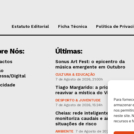
Estatuto Editorial
Ficha Técnica
Política de Privac
re Nós:
Últimas:
actos
Sonus Art Fest: o epicentro da
música emergente em Outubro
ão
CULTURA & EDUCAÇÃO
essa/Digital
7 de Agosto de 2026, 21:00h
icidade
Tiago Margarido: a prioridade “é
reavivar a mística do Vitória”
Para fornec
DESPORTO & JUVENTUDE
armazenar e
7 de Agosto de 2026, 15:24h
nos permiti
Cheias: rede inteligente de sensor
neste site. 
monitoriza caudais e antecipa
recursos e 
situações de risco
AMBIENTE
7 de Agosto de 2026, 12:19h