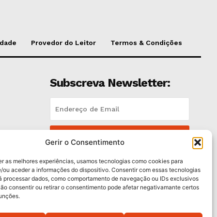
idade
Provedor do Leitor
Termos & Condições
Subscreva Newsletter:
QUERO ADERIR
Gerir o Consentimento
Li e aceito a
Política de Privacidade
.
er as melhores experiências, usamos tecnologias como cookies para
/ou aceder a informações do dispositivo. Consentir com essas tecnologias
rá processar dados, como comportamento de navegação ou IDs exclusivos
es
Não consentir ou retirar o consentimento pode afetar negativamante certos
funções.