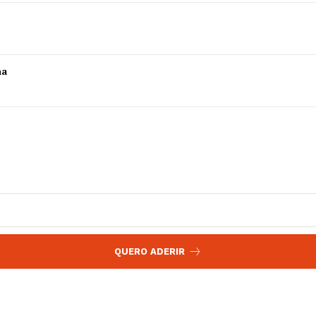
 agora!
Edição Digital
Europa
A JÁ!
Grande Entrevista
ha
Publicidade
Quero ser Assinante
QUERO ADERIR