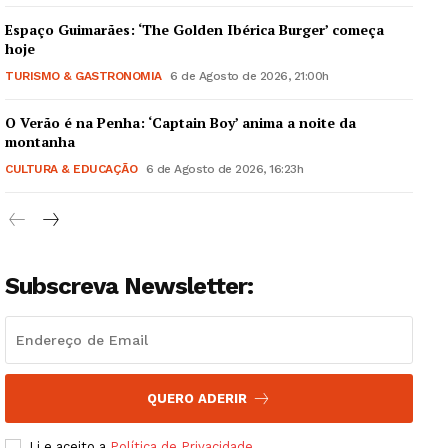
Espaço Guimarães: ‘The Golden Ibérica Burger’ começa
hoje
TURISMO & GASTRONOMIA
6 de Agosto de 2026, 21:00h
O Verão é na Penha: ‘Captain Boy’ anima a noite da
Guimarães, agora!
montanha
CULTURA & EDUCAÇÃO
6 de Agosto de 2026, 16:23h
SUBSCREVA JÁ!
Subscreva Newsletter:
Institucional
Artigos
Edição Digital
Europa
QUERO ADERIR
Grande Entrevista
Li e aceito a
Política de Privacidade
.