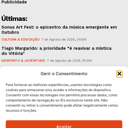
Publicidade
Últimas:
Sonus Art Fest: o epicentro da música emergente em
Outubro
CULTURA & EDUCAÇÃO
7 de Agosto de 2026, 21:00h
Tiago Margarido: a prioridade “é reavivar a mística
do Vitória”
DESPORTO & JUVENTUDE
7 de Agosto de 2026, 15:24h
Cheias: rede inteligente de sensores monitoriza
Gerir o Consentimento
caudais e antecipa situações de risco
AMBIENTE
7 de Agosto de 2026, 12:19h
Para fornecer as melhores experiências, usamos tecnologias como
cookies para armazenar e/ou aceder a informações do dispositivo.
Consentir com essas tecnologias nos permitirá processar dados, como
Subscreva Newsletter:
comportamento de navegação ou IDs exclusivos neste site. Não
consentir ou retirar o consentimento pode afetar negativamante certos
recursos e funções.
Aceitar